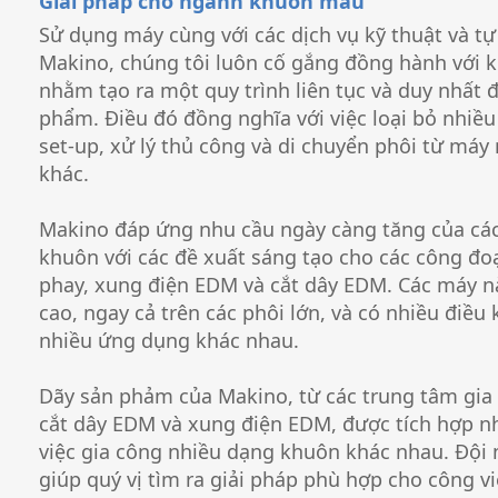
Giải pháp cho ngành khuôn mẫu
Sử dụng máy cùng với các dịch vụ kỹ thuật và t
Makino, chúng tôi luôn cố gắng đồng hành với 
nhằm tạo ra một quy trình liên tục và duy nhất đ
phẩm. Điều đó đồng nghĩa với việc loại bỏ nhiề
set-up, xử lý thủ công và di chuyển phôi từ máy
khác.
Makino đáp ứng nhu cầu ngày càng tăng của các
khuôn với các đề xuất sáng tạo cho các công đo
phay, xung điện EDM và cắt dây EDM. Các máy nà
cao, ngay cả trên các phôi lớn, và có nhiều điều
nhiều ứng dụng khác nhau.
Dãy sản phảm của Makino, từ các trung tâm gia 
cắt dây EDM và xung điện EDM, được tích hợp n
việc gia công nhiều dạng khuôn khác nhau. Đội
giúp quý vị tìm ra giải pháp phù hợp cho công v