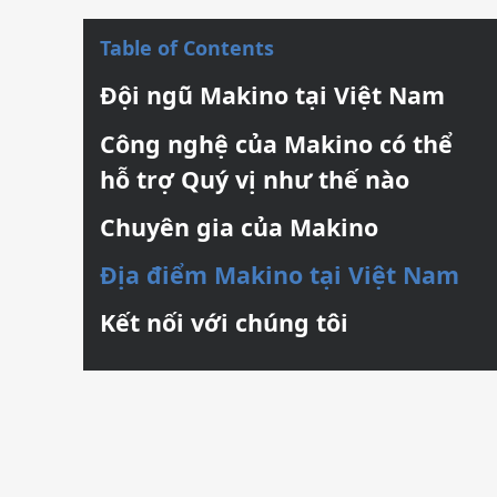
Graphite Machining
Medical
Table of Contents
Wire EDM
Sinker EDM
Đội ngũ Makino tại Việt Nam
EDM Hole Drilling
Grinding
Công nghệ của Makino có thể
Laser Metal Deposition
hỗ trợ Quý vị như thế nào
Chuyên gia của Makino
Địa điểm Makino tại Việt Nam
Kết nối với chúng tôi