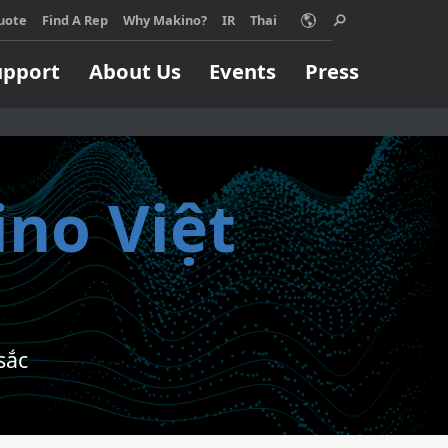
acy policy for details and any questions.
Yes
No
uote
Find A Rep
Why Makino?
IR
Thai
upport
About Us
Events
Press
ino Việt
Choose Makino?
ino machine can
Support
Machining Process
Job Shops
orm your
pport
EDM
ss, no matter
Build & Repair
High Speed Milling
ize.
sắc
Micromachining
 MORE
Parts Production
Titanium