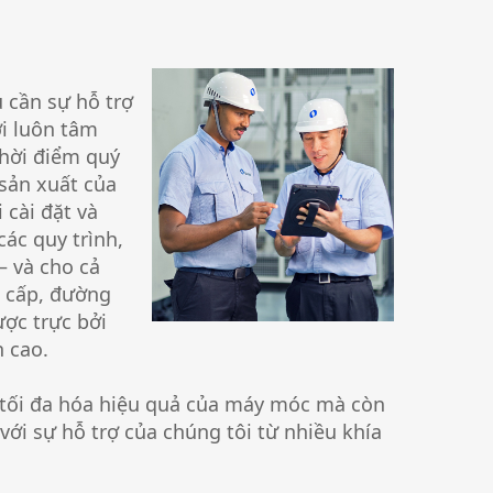
u cần sự hỗ trợ
i luôn tâm
thời điểm quý
 sản xuất của
 cài đặt và
ác quy trình,
— và cho cả
n cấp, đường
ợc trực bởi
n cao.
 tối đa hóa hiệu quả của máy móc mà còn
ới sự hỗ trợ của chúng tôi từ nhiều khía