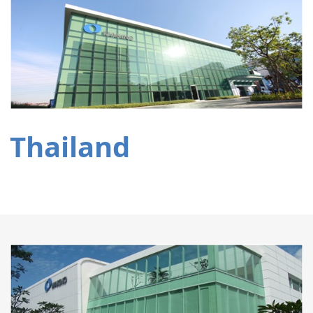
Thailand